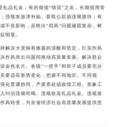
受礼品礼金；有的假借“情谊”之名，长期借用管
慨，违规发放津补贴、套取公款搞违规接待；有
成不良影响，反映出“四风”问题顽固复杂、树
特征明显。
保持解决大党独有难题的清醒和坚定，扛实作风
解决作风突出问题同推动高质量发展、解决群众
建设
金色名片
。各级“一把手”和班子成员要充分
机关要适应形势变化，把握不同地区、不同领
、强化贯通协同，严肃查处搞政绩工程、形象工
深入纠治违规吃喝、违规收送礼品礼金、违规发
动作风转变，为全省经济社会高质量发展提供坚