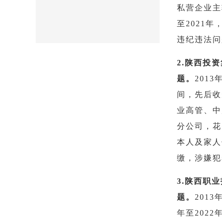
私营企业主
至2021
违纪违法问
2.陕西投
题。
201
间，先后收
业高管、中
分公司，花
本人及家人
缴，涉嫌犯
3.陕西职
题。
201
年至202