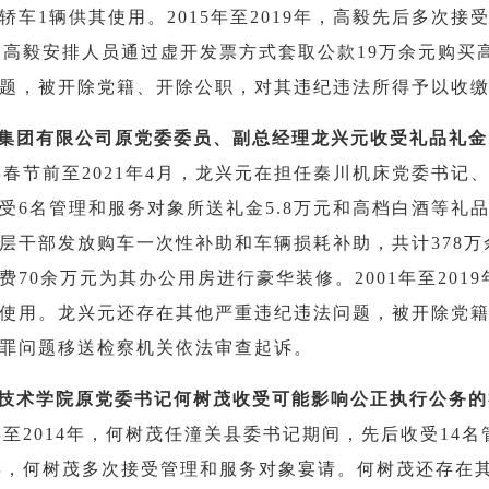
轿车1辆供其使用。2015年至2019年，高毅先后多次接
年，高毅安排人员通过虚开发票方式套取公款19万余元购
题，被开除党籍、开除公职，对其违纪违法所得予以收
资集团有限公司原党委委员、副总经理龙兴元收受礼品礼
3年春节前至2021年4月，龙兴元在担任秦川机床党委书
受6名管理和服务对象所送礼金5.8万元和高档白酒等礼品。
层干部发放购车一次性补助和车辆损耗补助，共计378万余
费70余万元为其办公用房进行豪华装修。2001年至20
使用。龙兴元还存在其他严重违纪违法问题，被开除党
罪问题移送检察机关依法审查起诉。
业技术学院原党委书记何树茂收受可能影响公正执行公务
3年至2014年，何树茂任潼关县委书记期间，先后收受14名
2年，何树茂多次接受管理和服务对象宴请。何树茂还存在