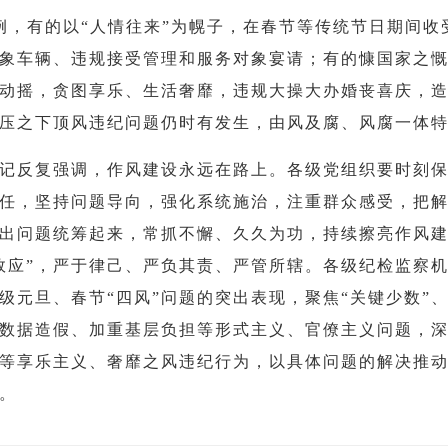
例，有的以“人情往来”为幌子，在春节等传统节日期间收
象车辆、违规接受管理和服务对象宴请；有的慷国家之
动摇，贪图享乐、生活奢靡，违规大操大办婚丧喜庆，造
压之下顶风违纪问题仍时有发生，由风及腐、风腐一体
记反复强调，作风建设永远在路上。
各级党组织要时刻
任，坚持问题导向，强化系统施治，注重群众感受，把
出问题统筹起来，常抓不懈、久久为功，持续擦亮作风
效应”，严于律己、严负其责、严管所辖。各级纪检监察
级元旦、春节“四风”问题的突出表现，聚焦“
关键少数
”
数据造假、加重基层负担等形式主义、官僚主义问题，
等享乐主义、奢靡之风违纪行为，以具体问题的解决推
。