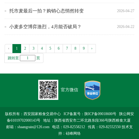
托市麦最后一拍？购销心态悄然转变
2026-04-27
小麦多空博弈激烈，4月能否破局？
2026-04-22
‹
1
2
3
4
5
6
7
8
9
›
跳转至
页
官方微信
版权所有：西安国家粮食交易中心 ICP备案号：
陕ICP备09018600号
陕公网安
备61019702000143号
地址：陕西省西安市二环北路东段366号陕西粮食大厦
邮箱：shaangrain@126.com 电话：029-82558212 传真：029-82552550 技术支
持：
硅峰网络