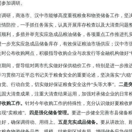
同参加调研。
查调研，商洛市、汉中市能够高度重视粮食和物资储备工作，坚
疫情防控，一手抓任务落实，认真开展库存检查以及大清查问题整
展顺利，多措并举充实应急成品粮油储备，各项重点工作推进扎
进一步充实应急成品储备库存，有效保证粮油市场供应；汉中市
时公布收购网点，积极指导收购企业与农发行等金融机构做好“银
查期间，督导组对两市扎实做好保供稳价工作，特别是进一步推
学习贯彻习近平总书记关于粮食安全的重要论述，坚决落实“六稳
自觉、行动自觉，切实做好保证粮食安全这件“头等大事”。
二是
巩固大清查成果，注重大清查结果运用，加强对承储企业的日常检
好收购工作。
针对今年收购工作的特殊性，充分认识做好夏粮收
现“卖粮难”。
四是强化储备管理。
要进一步健全完善市县储备
良好，确保调得动、用得上。
五是充实成品储备。
要从讲政治、
化粮食物资储备品类、规模、结构和区域布局，增强储备应急保