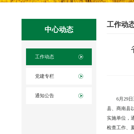
工作动
中心动态
工作动态
党建专栏
通知公告
6
月29日
县、商南县
实施单位，
检查工作、