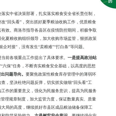
决落实中省决策部署，扎实落实粮食安全省长责任制，
改“回头看”，突出抓好夏季粮油收购工作，优质粮食
实有效。商洛市指导各县区在疫情防控期间，积极争取
强化夏粮收购组织领导，加大收购市场监管，狠抓政策
企对接”，没有发生“卖粮难”“打白条”等问题。
进当前各项重点工作提出了具体要求。
一是提高政治站
”“六保”任务，不断夯实粮食安全基础，以高度的思想
突出问题导向。
要聚焦政策性粮食库存管理中的薄弱环
查，坚决杜绝问题反弹，切实抓实做细“回头看”工
购工作的重要意义，强化为民服务意识，提高为民服务
粮管理规章制度，加大监管力度，保证数量真实、质量
顾大局的高度，继续抓好市县区成品粮油储备保障工
障和防范风险能力。
六是树牢安全意识。
要继续强化安