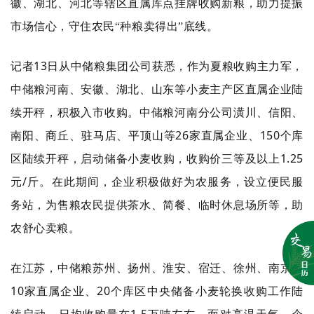
徽、湖北、河北等辖区直属库点挂牌收购新粮，助力提振
市场信心，守住农民“种粮卖得出”底线。
13
记者
日从中储粮集团公司获悉，作为夏粮收购主力军，
中储粮河南、安徽、湖北、山东等小麦主产区直属企业陆
续开秤，积极入市收购。中储粮河南分公司潢川、信阳、
26
150
南阳、商丘、驻马店、平顶山等
家直属企业、
个库
1.25
区陆续开秤，启动储备小麦收购，收购价三等及以上
/
元
斤。在此期间，企业积极做好为农服务，设立便民服
务站，为售粮农民提供茶水、简餐、临时休息场所等，助
农舒心卖粮。
在江苏，中储粮苏州、扬州、淮安、宿迁、徐州、南京等
10
20
家直属企业、
个库区中央储备小麦轮换收购工作陆