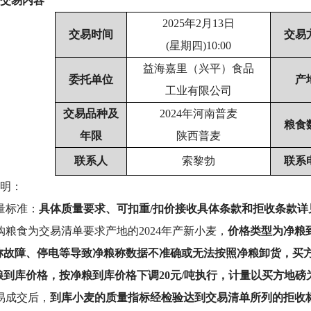
交易内容
2025
年
2
月13日
交易时间
交易
(星期四)10:00
益海嘉里（兴平）食品
委托单位
产
工业有限公司
交易品种及
2024
年河南普麦
粮食
年限
陕西普麦
联系人
索黎勃
联系
明：
量标准：
具体质量要求、可扣重/扣价接收具体条款和拒收条款详
购粮食为交易清单要求产地的2024年产新小麦，
价格类型为净粮
称故障、停电等导致净粮称数据不准确或无法按照净粮卸货，买
粮到库价格，按净粮到库价格下调20元/吨执行，计量以买方地
易成交后，
到库小麦的质量指标经检验达到交易清单所列的拒收