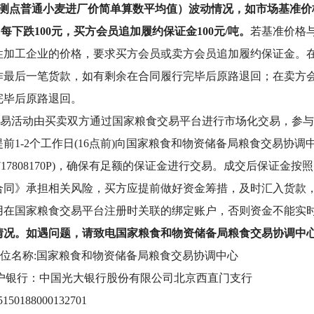
监测点普通小麦进厂价简单算数平均值）波动情况，如市场基准价
吨；每下跌100元，买方会员追加履约保证金100元/吨。
若基准价格
性加工企业的价格，要求买方会员或卖方会员追加履约保证金。
作最后一笔货款，如有剩余在合同履行完毕后原路退回；在卖方
完毕后原路退回。
易活动由买卖双方通过国家粮食交易平台进行市场化交易，参与
前1-2个工作日(16点前)向国家粮食和物资储备局粮食交易协调
0000717808170P)，确保有足额的保证金进行交易。成交后
合同》承担相关风险，买方应提前做好资金筹措，及时汇入货款
用在国家粮食交易平台注册时关联的绑定账户，否则资金不能实
情况。如遇问题，请致电国家粮食和物资储备局粮食交易协调中
位名称:国家粮食和物资储备局粮食交易协调中心
户银行：中国光大银行股份有限公司北京西直门支行
150188000132701