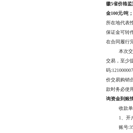
徽5省价格
金100元/
所在地代表
保证金可转
在合同履行
本次交
交易，至少提
码:1210
价交易购销
款时务必使
询资金到账
收款单
1
、开
账号:35