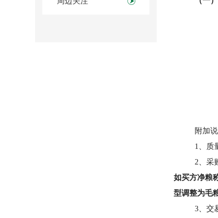
（一）
周边关注
附加说
1
、质
2
、采
如买方净粮
型调整为毛
3
、交