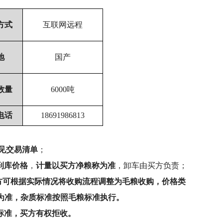
方式
互联网远程
地
国产
数量
6000
吨
电话
18691986813
见交易清单
；
到库价格
，
计量以买方净粮称为准
，卸车由买方负责；
方可根据实际情况将收购流程调整为毛粮收购，价格类
磅为准，杂质标准按照毛粮标准执行。
标准，买方有权拒收。