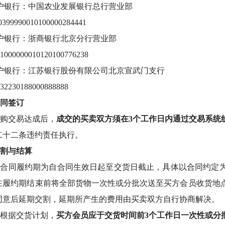
户银行：中国农业发展银行总行营业部
39999001010000028444
1
户银行：浙商银行北京分行营业部
00000010120100776238
户银行：江苏银行股份有限公司北京宣武门支行
230188000888888
同签订
购交易达成后，
成交的买卖双方须在3个工作日内通过交易系统
二十二条违约责任执行。
割与结算
）合同履约期为自合同生效日起至交货日截止，具体以合同约定
在履约期结束前将全部货物一次性或分批次送至买方会员收货地
同意后延期交割，延期所产生的费用由买卖双方自行协商解决。
根据
交货计划，
买方会员应于交货时间前3个工作日一次性或分