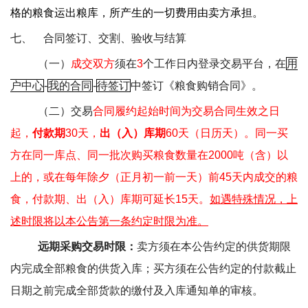
格的粮食运出粮库，所产生的一切费用由卖方承担。
七、
合同签订、交割、验收与结算
（一）
成交双方
须在
3
个工作日内登录交易平台，在
用
户中心
-
我的合同
-
待签订
中签订《粮食购销合同》。
（二）交易
合同履约起始时间为交易合同生效之日
起，
付款期
30
天，
出（入）库期
60
天（日历天）。同一买
方在同一库点、同一批次购买粮食数量在
2000
吨（含）以
上的，或在每年除夕（正月初一前一天）前
45
天内成交的粮
食，付款期、出（入）库期可延长
15
天。
如遇特殊情况，上
述时限将以本公告第一条约定时限为准。
远期采购交易时限：
卖方须在本公告约定的供货期限
内完成全部粮食的供货入库；买方须在公告约定的付款截止
日期之前完成全部货款的缴付及入库通知单的审核。