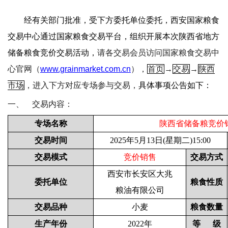
经有关部门批准，受下方委托单位委托，西安国家粮食
交易中心通过国家粮食交易平台，组织开展本次陕西省地方
储备粮食竞价交易活动，
请各交易会员访问国家粮食交易中
心官网（
www.grainmarket.com.cn
），
首页
→
交易
→
陕西
市场
，进入下方对应专场参与交易，
具体事项公告如下：
一、
交易内容：
专场名称
陕西省储备粮竞价
交易时间
2025
年5月13日(星期二)15:00
交易模式
竞价销售
交易方式
西安市长安区大兆
委托单位
粮食性质
粮油有限公司
交易品种
小麦
粮食数量
生产年份
2022
年
等
级