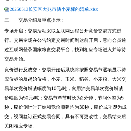
20250513长安区大兆市储小麦标的清单.xlsx
三、
交易介绍及重点提示：
专场开启：交易活动采取互联网远程公开竞价交易方式进
行。交易专场在公告约定交易时间到达前开启，意向会员通
过互联网登录国家粮食交易平台，找到相应专场进入并等待
交易开始。
竞价进行及成交：交易开始后系统将按照交易节逐项显示待
应价标的及起始价格，小麦、玉米、稻谷、小麦粉、大米交
易单次竞价增减幅度为
10
元
/
吨，食用油交易单次竞价增减
价幅度为
50
元
/
吨；交易节单节时长为
2
分钟，节间休整为
5
秒，应价倒计时开始和竞价顺延均为
30
秒，应价成功即为成
交，视同签订正式交易合同，具有不可更改性，交易结束后
关闭相应专场。