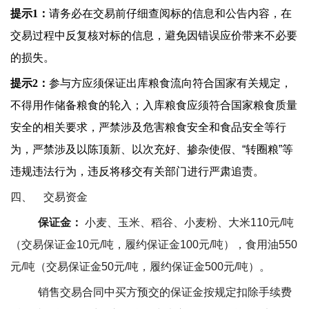
提示1：
请务必在交易前仔细查阅标的信息和公告内容，在
交易过程中反复核对标的信息，避免因错误应价带来不必要
的损失。
提示2：
参与方应须保证出库粮食流向符合国家有关规定，
不得用作储备粮食的轮入；入库粮食应须符合国家粮食质量
安全的相关要求，严禁涉及危害粮食安全和食品安全等行
为，严禁涉及以陈顶新、以次充好、掺杂使假、
“
转圈粮
”
等
违规违法行为，违反将移交有关部门进行严肃追责。
四、
交易资金
保证金：
小麦、玉米、稻谷、小麦粉、大米
110
元
/
吨
（交易保证金
10
元
/
吨，履约保证金
100
元
/
吨），食用油
550
元
/
吨（交易保证金
50
元
/
吨，履约保证金
500
元
/
吨）。
销售交易合同中买方预交的保证金按规定扣除手续费