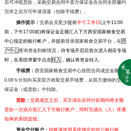
后可冲抵货款，采购交易合同中卖方保证金在合同全部履约
完毕之后方可申请清退（扣除手续费）。
操作提示：
交易会员
至少提前
半个工作日
(
上午
11:00
前，下午
17:00
前
)
将保证金足额汇入下方西安国家粮食交易
中心指定的银行帐户，并提前
登录国家粮食交易平台，在
用
户中心
查询资金到账情况，
待专场开启后首次进入相应专场
时，在系统弹窗中点击
转入
，确认将资金转入。
手续费：
西安国家粮食交易中心按照合同成交金额的
0.08
％分别向买卖双方收取交易手续费，从双方缴纳的交易
保证金（或货款）中扣除。
货款：
交易成交之后，买方须在合同付款期内将全额
货款一次或分批汇入下方银行账户，同时完成出（入）库通
知单的系统提报。
资金交付账户：
转账请使用系统绑定的对公银行账