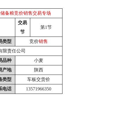
省储备粮竞价销售交易专场
交易
第1节
节
易类型
竞价
销售
有限责任公司
易品种
小麦
易产地
陕西
格类型
车板交货价
系电话
13571966350