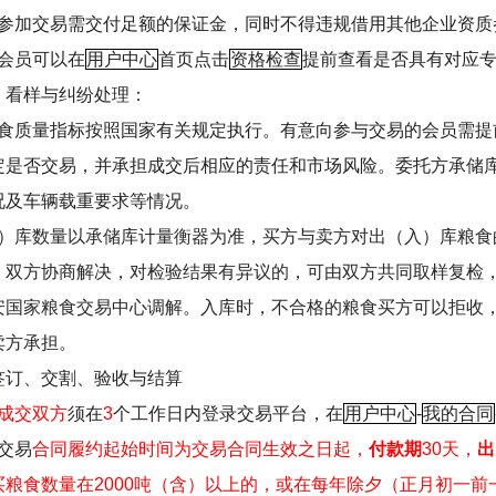
参加交易需交付足额的保证金，同时不得违规借用其他企业资质
会员可以在
用户中心
首页点击
资格检查
提前查看是否具有对应
、看样与纠纷处理：
食质量指标按照国家有关规定执行。有意向参与交易的会员需提
定是否交易，并承担成交后相应的责任和市场风险。委托方承储
况及车辆载重要求等情况。
）库数量以承储库计量衡器为准，买方与卖方对出（入）库粮食
，双方协商解决，对检验结果有异议的，可由双方共同取样复检
安国家粮食交易中心调解。入库时，不合格的粮食买方可以拒收
卖方承担。
签订、交割、验收与结算
成交双方
须在
3
个工作日内登录交易平台，在
用户中心
-
我的合同
交易
合同履约起始时间为交易合同生效之日起，
付款期
30
天，
出
买粮食数量在
2000
吨（含）以上的，或在每年除夕（正月初一前