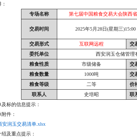
排：
专场名称
第七届中国粮食交易大会陕西
交易时间
2025
年5月28日(星期三)15:00
交易形式
互联网远程
交
委托单位
西安润玉仓储管理
粮食性质
市级储备
交
粮食数量
1000
吨
交
粮食等级
二等
价
联系人
史培昭
联
单及标的信息提示：
单附件：
28西安润玉交易清单.xlsx
介绍及重点提示：