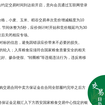
告约定交易时间到达前开启，意向会员通过互联网登录
价格，小麦、玉米、稻谷交易单次竞价增减幅度为
10
，节间休整为
5
秒，应价倒计时开始和竞价顺延均为
30
束后关闭相应专场。
对标的信息，避免因错误应价带来不必要的损失。
的轮入；入库粮食应须符合国家粮食质量安全的相关
充好、掺杂使假、
“
转圈粮
”
等违规违法行为，违反将移
购交易合同中卖方保证金在合同全部履约完毕之后方
将保证金足额汇入下方西安国家粮食交易中心指定的银