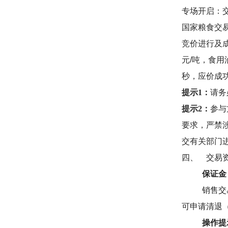
专场开启：
国家粮食交
竞价进行及
元
/
吨，食用
秒，应价成
提示1：
请务
提示2：
参与
要求，严禁
交有关部门
四、
交易
保证金
销售交
可申请清退
操作提