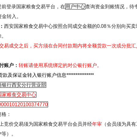
提前
登录国家粮食交易平台，在
用户中心
查询资金到账情况，
待
资金转入。
：
西安国家粮食交易中心按照合同成交金额的
0.08
％分别向买卖
除。
交易成交之后，买方须在合同付款期内将全额货款一次或分批汇
付账户：
转账请使用系统绑定的对公银行账户。
货款及保证金转入银行账户信息
***************
商银行西安分行营业部
国家粮食交易中心
000010120100374770
资格：
上竞价交易须为国家粮食交易平台会员并经
年审
（会员须为具有
户等）。