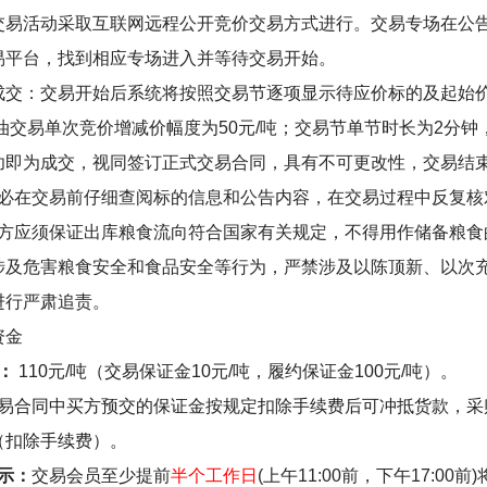
交易活动采取互联网远程公开竞价交易方式进行。交易专场在公
易平台，找到相应专场进入并等待交易开始。
成交：交易开始后系统将按照交易节逐项显示待应价标的及起始
油交易单次竞价增减价幅度为
50
元
/
吨；交易节单节时长为
2
分钟
功即为成交，视同签订正式交易合同，具有不可更改性，交易结
必在交易前仔细查阅标的信息和公告内容，在交易过程中反复核
方应须保证出库粮食流向符合国家有关规定，不得用作储备粮食
涉及危害粮食安全和食品安全等行为，严禁涉及以陈顶新、以次
进行严肃追责。
资金
：
110
元
/
吨（交易保证金
10
元
/
吨，履约保证金
100
元
/
吨）。
易合同中买方预交的保证金按规定扣除手续费后可冲抵货款，采
（扣除手续费）。
示：
交易会员
至少提前
半个工作日
(
上午
11:00
前，下午
17:00
前
)