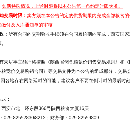
。
如遇特殊情况，上述时限将以本公告第一条约定时限为准。
购交易时限：
卖方须在本公告约定的供货期限内完成全部粮食的
的缴付及入库通知单的审核。
收：
所有合同的交割验收手续须在合同履约期内完成，西安国家
算。
：
有未尽事宜须严格按照《陕西省储备粮竞价销售交易规则》和《
备粮竞价交易购销合同》等交易文件为本公告的组成部分，交易
.
因各地存在网络延时的可能，建议客户不要在倒计时的最后时
方式：
：西安市北二环东段
366
号陕西粮食大厦
16
层
：
029-82552830/8212
；财务部：
029-82559809