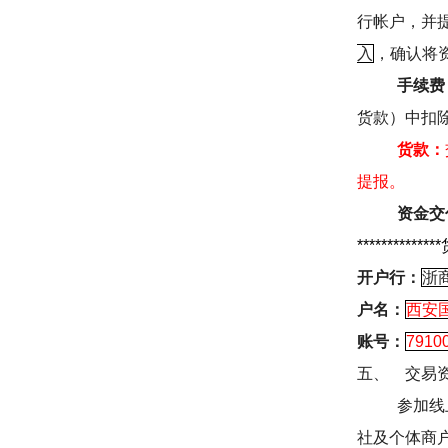
行帐户，并
入
，确认将
手续费
货款）中扣
货款：
提报。
资金交
**************
开户行：
浙
户名：
西安
账号：
7910
五、
交易
参加线
社及个体商