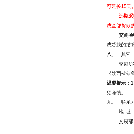
可延长
15
天
远期采
成全部货款
交割验
成货款的结
八、
其它
交易所
《陕西省储
温馨提示
：
1
须谨慎。
九、
联系
地
址
交易部