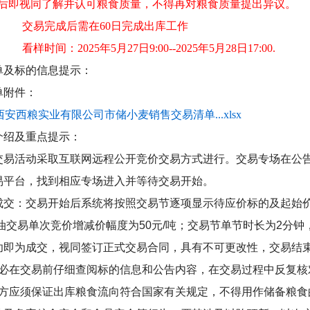
后即视同了解并认可粮食质量，不得再对粮食质量提出异议。
、
交易完成后需在
60
日完成出库工作
、
看样时间：
2025
年
5
月
27
日
9:00--2025
年
5
月
28
日
17:00.
单及标的信息提示：
单附件：
29西安西粮实业有限公司市储小麦销售交易清单...xlsx
介绍及重点提示：
交易活动采取互联网远程公开竞价交易方式进行。交易专场在公
易平台，找到相应专场进入并等待交易开始。
成交：交易开始后系统将按照交易节逐项显示待应价标的及起始
油交易单次竞价增减价幅度为
50
元
/
吨；交易节单节时长为
2
分钟
功即为成交，视同签订正式交易合同，具有不可更改性，交易结
必在交易前仔细查阅标的信息和公告内容，在交易过程中反复核
方应须保证出库粮食流向符合国家有关规定，不得用作储备粮食