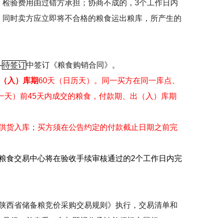
，检验费用由过错方承担；协商不成的，
3
个工作日内
，同时卖方应立即将不合格的粮食运出粮库，所产生的
-
待签订
中签订《粮食购销合同》。
（入）库期
60
天（日历天）。同一买方在同一库点、
一天）前
45
天内成交的粮食，付款期、出（入）库期
供货入库；买方须在公告约定的付款截止日期之前完
粮食交易中心将在验收手续审核通过的
2
个工作日内完
陕西省储备粮竞价采购交易规则》执行，交易清单和