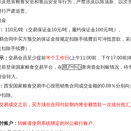
涉及危害粮食安全和食品安全等行为，严禁涉及以陈顶新、以次
进行严肃追责。
资金
：
110
元
/
吨（交易保证金
10
元
/
吨，履约保证金
100
元
/
吨）。
易合同中买方预交的保证金按规定扣除手续费后可冲抵货款，采
（扣除手续费）。
示：
交易会员
至少提前
半个工作日
(
上午
11:00
前，下午
17:00
前
)
提前
登录国家粮食交易平台，在
用户中心
查询资金到账情况，
待
资金转入。
：
西安国家粮食交易中心按照销售合同成交金额的
0.08
％分别向
中扣除。
交易成交之后，买方须在合同付款期内将全额货款一次或分批汇
付账户：
转账请使用系统绑定的对公银行账户。