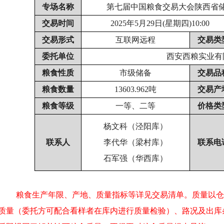
专场名称
第七届中国粮食交易大会陕西省
交易时间
2025
年5月29日(星期四)10:00
交易形式
互联网远程
交易类
委托单位
西安西粮实业有
粮食性质
市级储备
交易品
粮食数量
13603.962
吨
交易产
粮食等级
一等、二等
价格类
杨文科（泾阳库）
联系人
李代华（梁村库）
联系电
石军强（华西库）
、
粮食生产年限、产地、质量指标等详见交易清单。质量以仓
质量（委托方可配合看样者在库内进行质量检验）、路况及出库