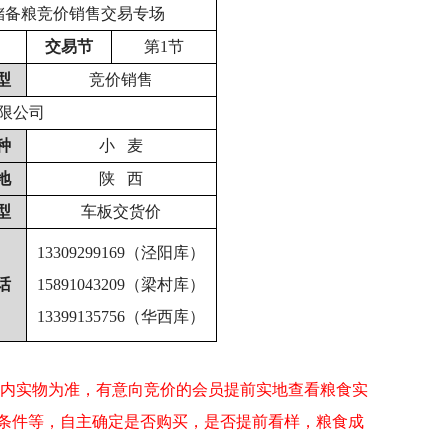
储备粮竞价销售交易专场
交易节
第1节
型
竞价销售
限公司
种
小 麦
地
陕 西
型
车板交货价
13309299169
（泾阳库）
话
15891043209
（梁村库）
13399135756
（华西库）
内实物为准，有意向竞价的会员提前实地查看粮食实
条件等，自主确定是否购买，是否提前看样，粮食成