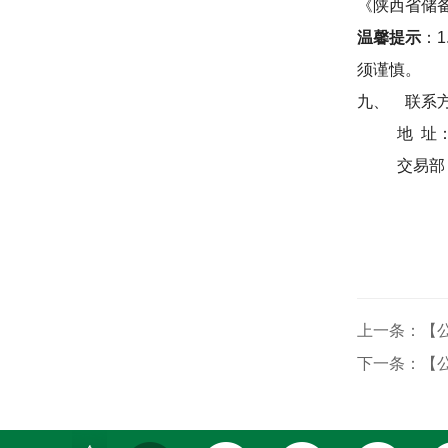
《陕西省储
温馨提示
：
1
须谨慎。
九、
联系
地
址
交易部
上一条：【公
下一条：【公