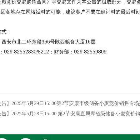
备粮竞价交易购销合同》等交易文件为本公告的组成部分，交易
.
因各地存在网络延时的可能，建议客户不要在倒计时的最后时
方式：
：西安市北二环东段
366
号陕西粮食大厦
16
层
：
029-82552830/8212
；财务部：
029-82559809
告】2025年5月29日15: 00第2节安康市级储备小麦竞价销售专
告】2025年5月28日15: 00 第2节安康直属库省级储备小麦竞