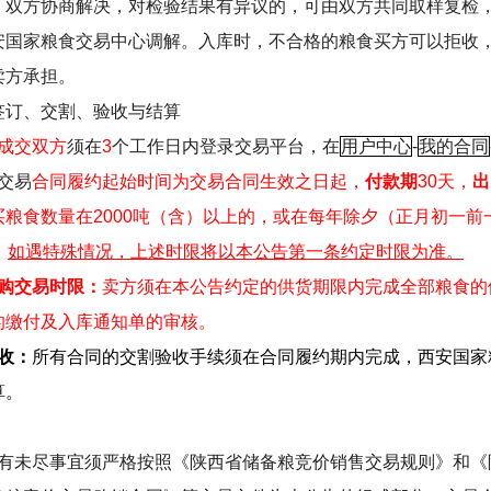
，双方协商解决，对检验结果有异议的，可由双方共同取样复检
安国家粮食交易中心调解。入库时，不合格的粮食买方可以拒收
卖方承担。
签订、交割、验收与结算
成交双方
须在
3
个工作日内登录交易平台，在
用户中心
-
我的合同
交易
合同履约起始时间为交易合同生效之日起，
付款期
30
天，
出
买粮食数量在
2000
吨（含）以上的，或在每年除夕（正月初一前
。
如遇特殊情况，上述时限将以本公告第一条约定时限为准。
购交易时限：
卖方须在本公告约定的供货期限内完成全部粮食的
的缴付及入库通知单的审核。
收：
所有合同的交割验收手续须在合同履约期内完成，西安国家
算。
：
有未尽事宜须严格按照《陕西省储备粮竞价销售交易规则》和《