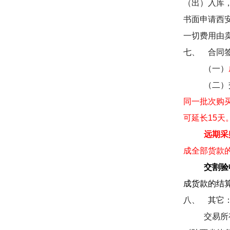
（出）入库
书面申请西
一切费用由
七、
合同
（一）
（二）
同一批次购
可延长
15
天
远期采
成全部货款
交割验
成货款的结
八、
其它
交易所