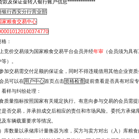
货款及保证金转入银行账户信息
***************
商银行西安分行营业部
国家粮食交易中心
000010120100374770
资格：
上竞价交易须为国家粮食交易平台会员并经
年审
（会员须为具有
户等）。
参加交易需交付足额的保证金，同时不得违规借用其他企业资质
会员可以在
用户中心
首页点击
资格检查
提前查看是否具有对应
、看样与纠纷处理：
食质量指标按照国家有关规定执行。有意向参与交易的会员需提
定是否交易，并承担成交后相应的责任和市场风险。委托方承储
况及车辆载重要求等情况。
）库数量以承储库计量衡器为准，买方与卖方对出（入）库粮食