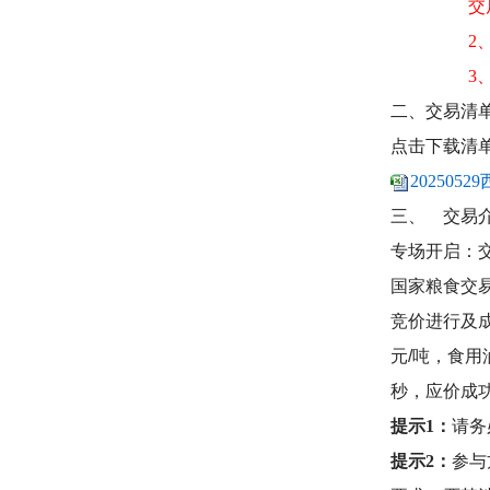
交
2
3
二、交易清
点击下载清
202505
三、
交易
专场开启：
国家粮食交
竞价进行及
元
/
吨，食用
秒，应价成
提示1：
请务
提示2：
参与