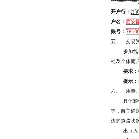
**************
开户行：
浙
户名：
西安
账号：
7910
五、
交易
参加线
社及个体商
要求：
提示：
六、
质量
具体粮
等，自主确
边的道路状
出（入