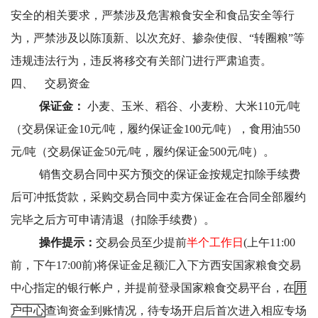
安全的相关要求，严禁涉及危害粮食安全和食品安全等行
为，严禁涉及以陈顶新、以次充好、掺杂使假、“转圈粮”等
违规违法行为，违反将移交有关部门进行严肃追责。
四、
交易资金
保证金：
小麦、玉米、稻谷、小麦粉、大米110元/吨
（交易保证金10元/吨，履约保证金100元/吨），食用油550
元/吨（交易保证金50元/吨，履约保证金500元/吨）。
销售交易合同中买方预交的保证金按规定扣除手续费
后可冲抵货款，采购交易合同中卖方保证金在合同全部履约
完毕之后方可申请清退（扣除手续费）。
操作提示：
交易会员
至少提前
半个工作日
(上午11:00
前，下午17:00前)将保证金足额汇入下方西安国家粮食交易
中心指定的银行帐户，并提前
登录国家粮食交易平台，在
用
户中心
查询资金到账情况，
待专场开启后首次进入相应专场