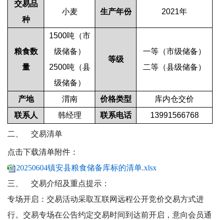
交易品
小麦
生产年份
2021
年
种
1500
吨（市
粮食数
级储备）
一等（市级储备）
等
级
量
2500
吨（县
二等（县级储备）
级储备）
产
地
渭南
价格类型
库内仓交价
联系人
韩经理
联系电话
13991566768
二、
交易清单
点击下载清单附件：
20250604镇安县粮食储备库标的清单.xlsx
三、
交易介绍及重点提示：
专场开启：交易活动采取互联网远程公开竞价交易方式进
行。交易专场在公告约定交易时间到达前开启，意向会员通