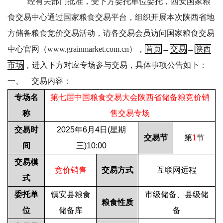
经有关部门批准，受下方委托单位委托，西安国家粮
食交易中心通过国家粮食交易平台，组织开展本次陕西省地
方储备粮食竞价交易活动，
请各交易会员访问国家粮食交易
中心官网（
www.grainmarket.com.cn
），
首页
→
交易
→
陕西
市场
，进入下方对应专场参与交易，
具体事项公告如下：
一、
交易内容：
专场名
第七届中国粮食交易大会陕西省储备粮竞价销
称
售交易专场
交易时
2025
年
6
月
4
日
(
星期
交易节
第
1
节
间
三
)10:00
交易模
竞价销售
交易方式
互联网远程
式
委托单
镇安县粮食
市级储备、县级储
粮食性质
位
储备库
备