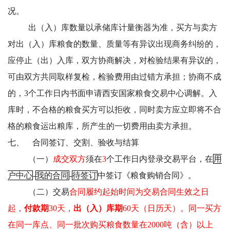
况。
出（入）库数量以承储库计量衡器为准，买方与卖方
对出（入）库粮食的数量、质量等有异议出现商务纠纷的，
应停止（出）入库，双方协商解决，对检验结果有异议的，
可由双方共同取样复检，检验费用由过错方承担；协商不成
的，3个工作日内书面申请西安国家粮食交易中心调解。入
库时，不合格的粮食买方可以拒收，同时卖方应立即将不合
格的粮食运出粮库，所产生的一切费用由卖方承担。
七、
合同签订、交割、验收与结算
（一）
成交双方
须在
3
个工作日内登录交易平台，在
用
户中心
-
我的合同
-
待签订
中签订《粮食购销合同》。
（二）交易
合同履约起始时间为交易合同生效之日
起，
付款期
30天，
出（入）库期
60天（日历天）。同一买方
在同一库点、同一批次购买粮食数量在2000吨（含）以上