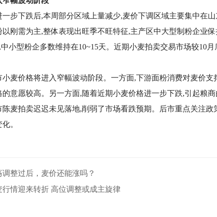
入窄幅波动阶段
进一步下跌后,本周部分区域上量减少,麦价下调区域主要集中在山
粉以刚需为主,整体表现出旺季不旺特征,主产区中大型制粉企业保
0天,中小型粉企多数维持在10~15天。近期小麦拍卖交易市场较10
市小麦价格将进入窄幅波动阶段。一方面,下游面粉消费对麦价支撑
格的意愿较高。另一方面,随着近期小麦价格进一步下跌,引起粮商
托市陈麦拍卖迟迟未见落地,削弱了市场看跌预期。后市重点关注
化。‍
荡调整过后，麦价还能涨吗？
麦行情迎来转折 高位调整或成主旋律