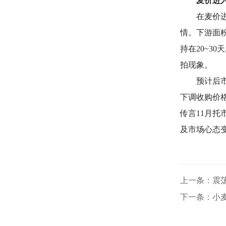
麦价进
在麦价
情。下游面
持在20~3
拍现象。
预计后
下调收购价
传言11月
及市场心态变
上一条：震
下一条：小