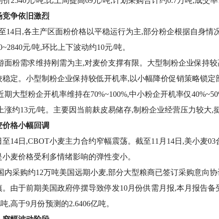
均价2540元/吨,比上周提高69元/吨;计划采购合计约0.7万吨,成交率
场竞争依旧激烈
日至14日,各主产区面粉价格以平稳运行为主,部分粉企根据自身
40~2840元/吨,环比上下波动约10元/吨。
下游面粉需求维持刚需为主,对麦价支撑有限。大型制粉企业保持较
较稳定。小型制粉企业保持较低开机率,以小幅降价促销策略锁定
近期大型粉企开机率维持在70%~100%,中小粉企开机率仅40%~50
上涨约13元/吨。主要因当前麸皮易储存,制粉企业经营压力较大,
麦价格小幅回调
0日至14日,CBOT小麦主力合约窄幅震荡。截至11月14日,美小麦0
是小麦价格受利多情绪影响的弹性变小。
,国内采购约12万吨美国远期小麦,部分大型粮商已签订采购意向协
。由于前期美国政府停摆导致停发10月份供需月报,本月报告备受市
3亿吨,高于9月份预测的2.6406亿吨。