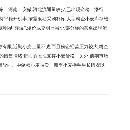
东、河南、安徽;河北流通量较少,已出现企稳上涨行
持平稳开机率,按需滚动采购补库,大型粉企小麦库存维
月底明显“降温”,溢价成交明显减少,部分标的甚至出现流
有限,近期小麦上量不减,而且粉企经营压力较大,粉企
的惜售情绪,进而阶段性支撑小麦价格。另外,前期市场
政策导向、中储粮小麦拍卖、新季小麦播种生长情况以