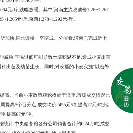
,麦价以小幅上涨为主。
04元/斤,跌幅放缓。其中,河南主流收购价1.26~1.267
25~1.265元/斤,陕西1.278~1.292元/斤。
有所加快,同比偏慢一至两成。分省看,河南已完成近七
一些威胁,气温过低可能导致土壤积温不足,造成小麦出苗
播种出苗及幼苗生长。同时,对晚播的小麦实施“以密补
有所提高。当前小麦政策粮轮换处于淡季,市场成交情况比
提高5个百分点,成交均价2455元/吨,提高77元/吨;地
吨,提高87元/吨。
统计,中央储备粮各分公司销售合计约0.24万吨,成交