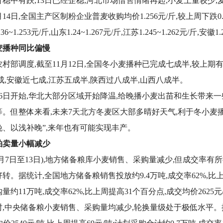
稳中有跌,13日已经企稳;河北市场惜售情绪再起,小麦上量较少
月14日,全国主产区制粉企业普麦收购均价1.256元/斤,较上周下跌0.0
36~1.253元/斤,山东1.24~1.267元/斤,江苏1.245~1.262元/斤,安徽1.
麦播种同比偏慢
村部调度,截至11月12日,全国冬小麦播种已完成七成半,较上期
成,安徽近七成,江苏五成半,陕西过八成半,山西八成半。
16日开始,华北大部分区域开始降温,给晚播小麦出苗和生长带来
。但整体来看,未来7天北方冬麦区大部多晴好天气,利于冬小麦
、以浅补晚”,来年也有可能实现丰产。
拍卖量小幅减少
1月7日至13日),地方储备粮库小麦销售、采购量减少,但成交率
转。据统计,全国地方储备粮销售投放约9.4万吨,成交率62%,比上周
约11万吨,成交率62%,比上周提高31个百分点,成交均价2625元/
,中央储备粮小麦销售、采购量均减少,轮换量级处于极低水平。据