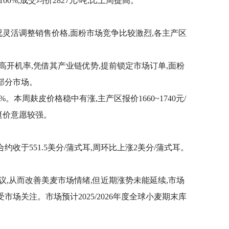
100%,成交均价2827元/吨,比上周提高。
情况灵活调整销售价格,面粉市场竞争比较激烈,各主产区
高开机率,凭借其产业链优势,提前锁定市场订单,面粉
部分市场。
%。本周麸皮价格稳中有涨,主产区报价1660~1740元/
挺价意愿较强。
3合约收于551.5美分/蒲式耳,周环比上涨2美分/蒲式耳。
议,从而改善美麦市场情绪,但近期涨势未能延续,市场
场关注。市场预计2025/2026年度全球小麦期末库