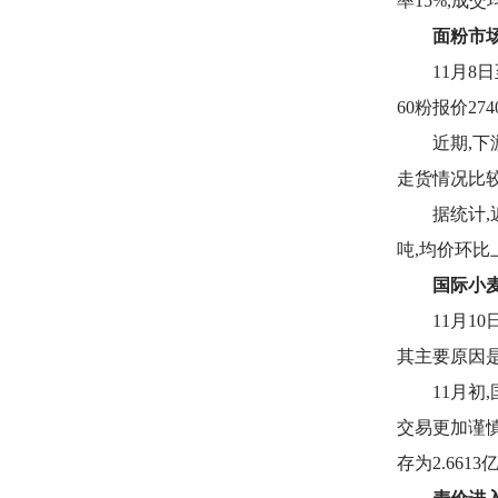
率15%,成交
面粉市
11月8
60粉报价27
近期,
走货情况比
据统计,
吨,均价环比
国际小
11月1
其主要原因
11月初
交易更加谨慎
存为2.661