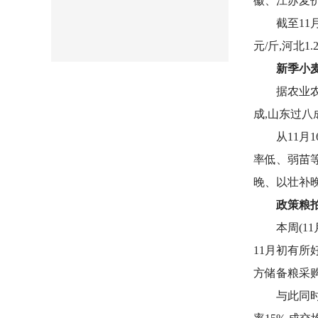
徽、江苏麦价
截至11
元/斤,河北1.2
新季小
据农业农
成,山东过八
从11月
率低、弱苗等
晚、以壮补晚
政策粮
本周(1
11月初有所好
方储备粮采购量
与此同时