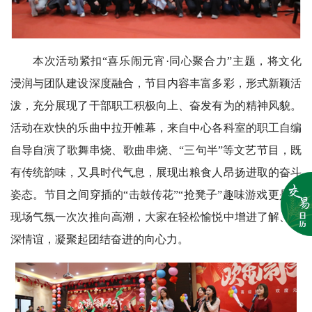
本次活动紧扣“喜乐闹元宵·同心聚合力”主题，将文化
浸润与团队建设深度融合，节目内容丰富多彩，形式新颖活
泼，充分展现了干部职工积极向上、奋发有为的精神风貌。
活动在欢快的乐曲中拉开帷幕，来自中心各科室的职工自编
自导自演了歌舞串烧、歌曲串烧、“三句半”等文艺节目，既
有传统韵味，又具时代气息，展现出粮食人昂扬进取的奋斗
姿态。节目之间穿插的“击鼓传花”“抢凳子”趣味游戏更是将
现场气氛一次次推向高潮，大家在轻松愉悦中增进了解、加
深情谊，凝聚起团结奋进的向心力。