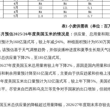
表1 小麦供需表（单位：百
本月预估2025/26年度美国玉米的情况是：
供应量、总用量和期
预计为160亿蒲式耳，较上年减少6%。种植面积预计为9530万英
亩，该预估基于天气调整趋势，并假设播种进度和夏季生长期天气
总供应量下降2%，至181亿蒲式耳。
026/27年度美国玉米总用量将较上年下降2%，原因是国内用量
料和剩余用量预计降至61亿蒲式耳，主要由于供应趋紧和价格上
7
年度美国玉米出口量预计为32亿蒲式耳，较上年下降5%。美
水平。尽管来自巴西和乌克兰等竞争对手国家的出口增加，但就
国玉米总供应量的降幅超过用量降幅，2026/27年度期末库存较去年