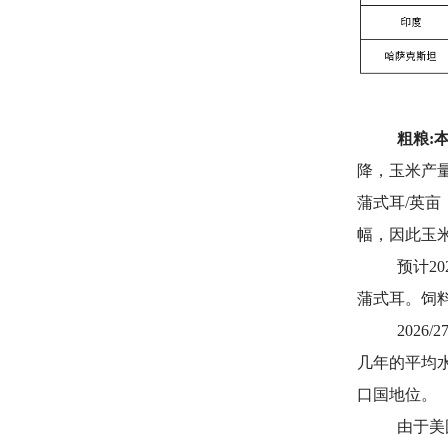
粗粮:
降，玉米产量
蒲式耳/英
幅，因此玉米
预计2
蒲式耳。饲
2026/2
几年的平均
口国地位。
由于美