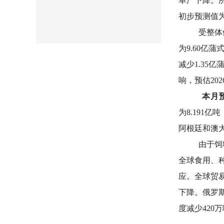
单产下降。所
初步预测值为
受整体
为9.60亿
减少1.35
响，预估202
本月预
为8.191
阿根廷和澳
由于饲
全球食用、
应。全球贸易
下降。俄罗斯
度减少420