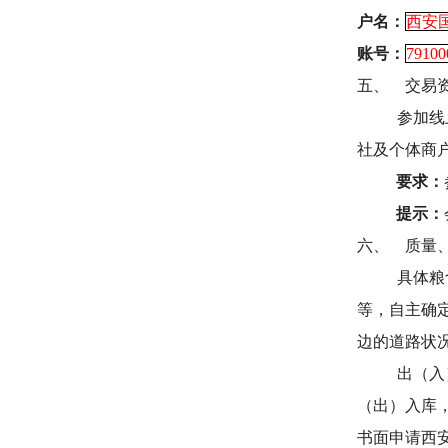
户名：
西安
账号：
79100
五、
交易
参加线
社及个体商
要求：
提示：
六、
质量
具体粮
等，自主确
边的道路状
出（入
（出）入库
书面申请西