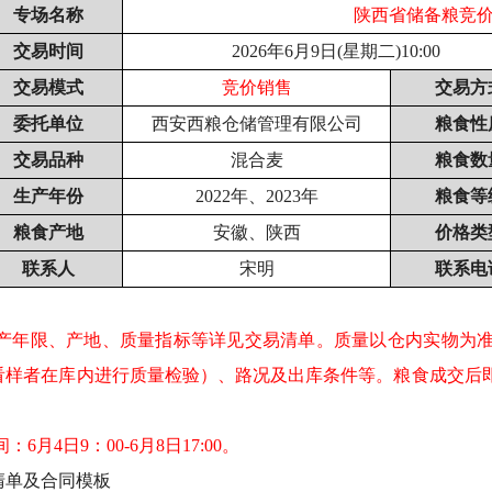
专场名称
陕西省储备粮竞
交易时间
2026年
6
月9日(星期二)
10
:
00
交易模式
竞价销售
交易方
委托单位
西安西粮仓储管理有限公司
粮食性
交易品种
混合麦
粮食数
生产年份
2022年、2023年
粮食等
粮食产地
安徽、陕西
价格类
联系人
宋明
联系电
：
产年限、产地、质量指标等详见交易清单。质量以仓内实物为
看样者在库内进行质量检验）、路况及出库条件等。粮食成交后
6月4日9：00-6月8日17:00。
清单及合同模板