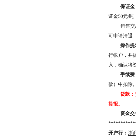
保证金
证金50元/吨
销售交
可申请清退
操作提
行帐户，并
入
，确认将
手续费
款）中扣除
货款：
提报。
资金交
********
开户行：
浙