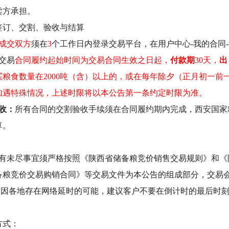
卖方承担。
签订、交割、验收与结算
成交双方
须在
3
个工作日内登录交易平台，在
用户中心
-
我的合同
-
交易
合同履约起始时间为交易合同生效之日起，
付款期
30天，
出
买粮食数量在2000吨（含）以上的，或在每年除夕（正月初一前
如遇特殊情况，上述时限将以本公告第一条约定时限为准。
收：
所有合同的交割验收手续须在合同履约期内完成，西安国家
算。
：
有未尽事宜须严格按照《陕西省储备粮竞价销售交易规则》和《
备粮竞价交易购销合同》等交易文件为本公告的组成部分，交易
1.因各地存在网络延时的可能，建议客户不要在倒计时的最后时刻
方式：