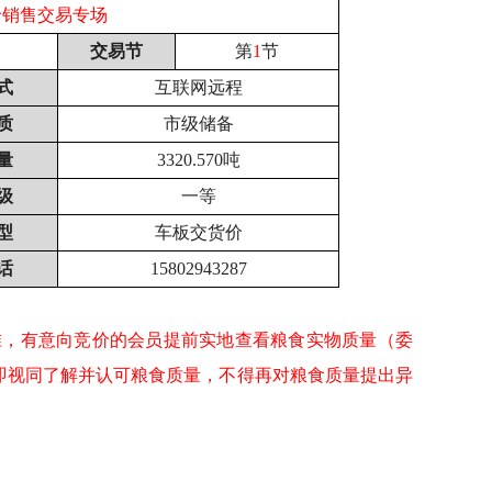
价销售交易专场
交易节
第
1
节
式
互联网远程
质
市级储备
量
3320.570吨
级
一等
型
车板交货价
话
15802943287
准，有意向竞价的会员提前实地查看粮食实物质量（委
即视同了解并认可粮食质量，不得再对粮食质量提出异