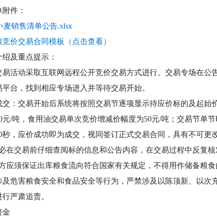
单附件：
小麦销售清单公告.xlsx
粮竞价交易合同模板（点击查看）
介绍及重点提示：
交易活动采取互联网远程公开竞价交易方式进行。交易专场在公
易平台，找到相应专场进入并等待交易开始。
成交：交易开始后系统将按照交易节逐项显示待应价标的及起始
0元/吨，食用油交易单次竞价增减价幅度为50元/吨；交易节单
30秒，应价成功即为成交，视同签订正式交易合同，具有不可更
必在交易前仔细查阅标的信息和公告内容，在交易过程中反复核
方应须保证出库粮食流向符合国家有关规定，不得用作储备粮食
涉及危害粮食安全和食品安全等行为，严禁涉及以陈顶新、以次充
进行严肃追责。
资金