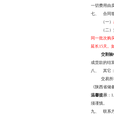
一切费用由
七、
合同
（一）
（二）
同一批次购
延长15天。
交割验
成货款的结
八、
其它
交易所
《陕西省储
温馨提示
：
须谨慎。
九、
联系