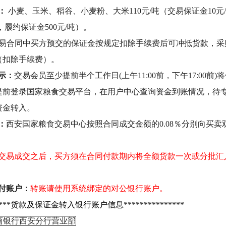
：
小麦、玉米、稻谷、小麦粉、大米110元/吨（交易保证金10元/
，履约保证金500元/吨）。
易合同中买方预交的保证金按规定扣除手续费后可冲抵货款，采
（扣除手续费）。
示：
交易会员
至少提前
半个工作日
(上午11:00前，下午17:
提前
登录国家粮食交易平台，在
用户中心
查询资金到账情况，
待
资金转入。
：
西安国家粮食交易中心按照合同成交金额的0.08％分别向买
。
交易成交之后，买方须在合同付款期内将全额货款一次或分批汇
付账户：
转账请使用系统绑定的对公银行账户。
******货款及保证金转入银行账户信息***************
商银行西安分行营业部