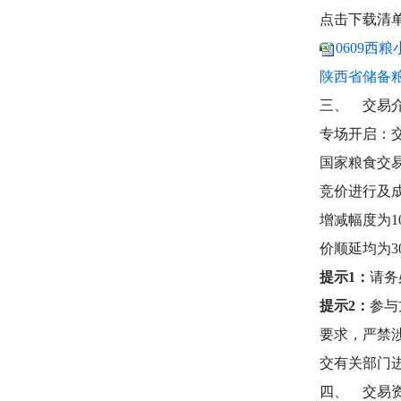
点击下载清
0609西粮
陕西省储备
三、
交易
专场开启：
国家粮食交
竞价进行及
增减幅度为1
价顺延均为
提示1：
请务
提示2：
参与
要求，严禁
交有关部门
四、
交易