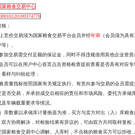
国家粮食交易中心
00010120100374770
资格：
上竞价交易须为国家粮食交易平台会员并经
年审
（会员须为具有
户等）。
参加交易需交付足额的保证金，同时不得违规借用其他企业资质
会员可以在
用户中心
首页点击
资格检查
提前查看是否具有对应专
、看样与纠纷处理：
食质量指标按照国家有关规定执行。有意向参与交易的会员需提
定是否交易，并承担成交后相应的责任和市场风险。委托方承储
况及车辆载重要求等情况。
）库数量以承储库计量衡器为准，买方与卖方对出（入）库粮食
，双方协商解决，对检验结果有异议的，可由双方共同取样复检
安国家粮食交易中心调解。入库时，不合格的粮食买方可以拒收