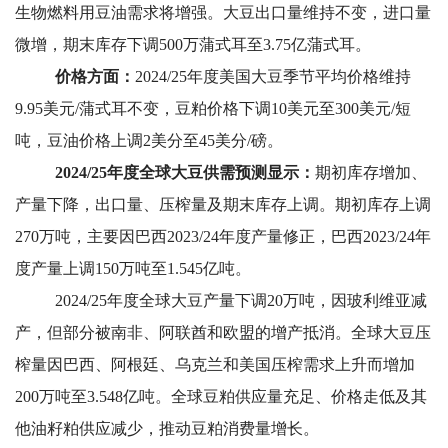
生物燃料用豆油需求将增强。大豆出口量维持不变，进口量
微增，期末库存下调500万蒲式耳至3.75亿蒲式耳。
价格方面：
2024/25
年度美国大豆季节平均价格维持
9.95美元/蒲式耳不变，豆粕价格下调10美元至300美元/短
吨，豆油价格上调2美分至45美分/磅。
2024/25
年度全球大豆供需预测显示：
期初库存增加、
产量下降，出口量、压榨量及期末库存上调。期初库存上调
270万吨，主要因巴西2023/24年度产量修正，巴西2023/24年
度产量上调150万吨至1.545亿吨。
2024/25
年度全球大豆产量下调20万吨，因玻利维亚减
产，但部分被南非、阿联酋和欧盟的增产抵消。全球大豆压
榨量因巴西、阿根廷、乌克兰和美国压榨需求上升而增加
200万吨至3.548亿吨。全球豆粕供应量充足、价格走低及其
他油籽粕供应减少，推动豆粕消费量增长。