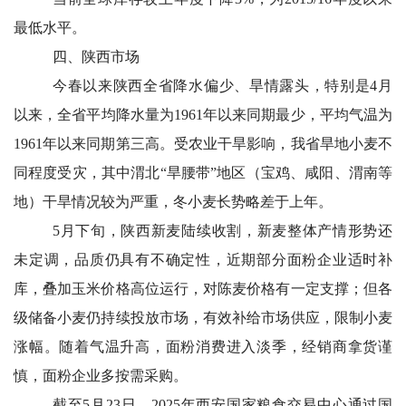
最低水平。
四、陕西市场
今春以来陕西全省降水偏少、旱情露头，特别是4月
以来，全省平均降水量为1961年以来同期最少，平均气温为
1961年以来同期第三高。受农业干旱影响，我省旱地小麦不
同程度受灾，其中渭北“旱腰带”地区（宝鸡、咸阳、渭南等
地）干旱情况较为严重，冬小麦长势略差于上年。
5
月下旬，陕西新麦陆续收割，新麦整体产情形势还
未定调，品质仍具有不确定性，近期部分面粉企业适时补
库，叠加玉米价格高位运行，对陈麦价格有一定支撑；但各
级储备小麦仍持续投放市场，有效补给市场供应，限制小麦
涨幅。随着气温升高，面粉消费进入淡季，经销商拿货谨
慎，面粉企业多按需采购。
截至5月23日，2025年西安国家粮食交易中心通过国