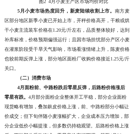
图2 4月小麦主产区市场均价对比
5
月小麦市场热度回升，新麦陆续收割上市。
南方麦
区部分地区新季小麦已开始上市，开秤价格高开，干粮或烘
干小麦主流装车价格在1.20元/斤左右，品质整体较好，达到
补库标准，价格预期偏强运行；且因市场担忧部分产区小麦
在灌浆阶段受干旱天气影响，市场看涨情绪上升，陈麦价格
也较前期反弹上涨，部分地区面粉厂收购价格接近1.25元/斤
关口。
（二）消费市场
4
月面粉前、中路粉跌后零星反弹，后路粉价格涨后
零星有跌。
4
月部分面粉企业整体开工平稳，部分企业面粉
现货略有增加，叠加麸皮价格上涨，前、中路粉部分小幅让
价成交；但下旬伴随小麦涨幅扩大，企业成本压力增加，部
分企业低价小幅提涨，但多数仍持稳观望。后路粉价格上涨