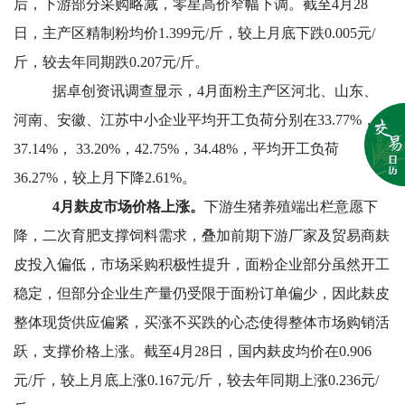
后，下游部分采购略减，零星高价窄幅下调。截至4月28
日，主产区精制粉均价1.399元/斤，较上月底下跌0.005元/
斤，较去年同期跌0.207元/斤。
据卓创资讯调查显示，4月面粉主产区河北、山东、
河南、安徽、江苏中小企业平均开工负荷分别在33.77%，
37.14%， 33.20%，42.75%，34.48%，平均开工负荷
36.27%，较上月下降2.61%。
4
月麸皮市场价格上涨。
下游生猪养殖端出栏意愿下
降，二次育肥支撑饲料需求，叠加前期下游厂家及贸易商麸
皮投入偏低，市场采购积极性提升，面粉企业部分虽然开工
稳定，但部分企业生产量仍受限于面粉订单偏少，因此麸皮
整体现货供应偏紧，买涨不买跌的心态使得整体市场购销活
跃，支撑价格上涨。截至4月28日，国内麸皮均价在0.906
元/斤，较上月底上涨0.167元/斤，较去年同期上涨0.236元/