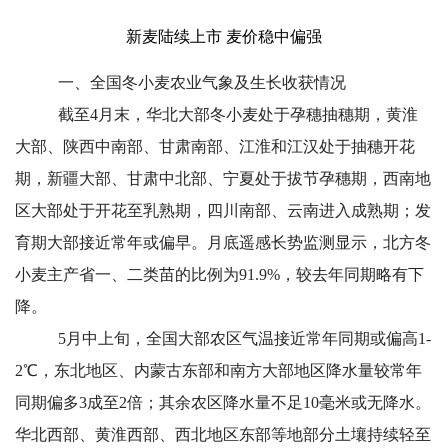
新麦陆续上市 麦价稳中偏强
一、全国冬小麦农业气象及生长收获情况
截至4月末，华北大部冬小麦处于孕穗抽穗期，黄淮
大部、陕西中南部、甘肃南部、江淮和江汉处于抽穗开花
期，新疆大部、甘肃中北部、宁夏处于拔节孕穗期，西南地
区大部处于开花至乳熟期，四川南部、云南进入成熟期；发
育期大部接近常年或偏早。
月底遥感长势监测显示，北方冬
小麦主产省一、二类苗的比例为91.9%，较去年同期略有下
降。
5
月中上旬，全国大部农区气温接近常年同期或偏高1-
2℃，东北地区、内蒙古东部和南方大部地区降水量较常年
同期偏多3成至2倍；其余农区降水量不足10毫米或无降水。
华北西部、黄淮西部、西北地区东部等地部分土壤持续轻至