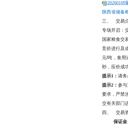
202601
陕西省储备
三、
交易
专场开启：
国家粮食交
竞价进行及
元
/
吨，食用
秒，应价成
提示1：
请务
提示2：
参与
要求，严禁
交有关部门
四、
交易
保证金