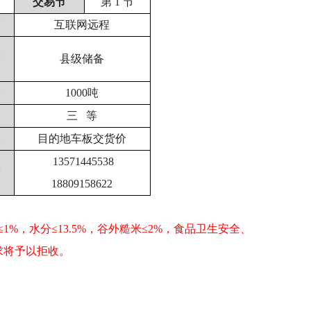
交易节
第 1 节
互联网远程
县级储备
1000
吨
三 等
目的地车板交货价
13571445538
18809158622
≤
1%
，水分≤
13.5%
，谷外糙米≤
2%
，食品卫生安全、
求将予以拒收。