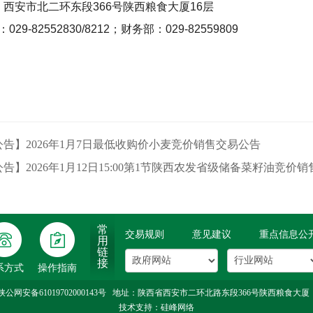
：西安市北二环东段
366
号陕西粮食大厦
16
层
：
029-82552830/8212
；财务部：
029-82559809
告】2026年1月7日最低收购价小麦竞价销售交易公告
告】2026年1月12日15:00第1节陕西农发省级储备菜籽油竞价
常
交易规则
意见建议
重点信息公
用
登
年
链
录
审
接
系方式
操作指南
转账
入会
陕公网安备61019702000143号
地址：陕西省西安市二环北路东段366号陕西粮食大厦 邮箱：shaang
技术支持：
硅峰网络