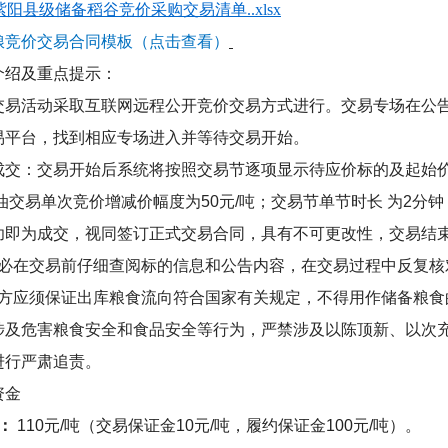
09紫阳县级储备稻谷竞价采购交易清单..xlsx
粮竞价交易合同模板（点击查看）
介绍及重点提示：
交易活动采取互联网远程公开竞价交易方式进行。交易专场在公
易平台，找到相应专场进入并等待交易开始。
成交：交易开始后系统将按照交易节逐项显示待应价标的及起始
油交易单次竞价增减价幅度为
50
元
/
吨；交易节单节时长
为
2
分钟
功即为成交，视同签订正式交易合同，具有不可更改性，交易结
必在交易前仔细查阅标的信息和公告内容，在交易过程中反复核
方应须保证出库粮食流向符合国家有关规定，不得用作储备粮食
涉及危害粮食安全和食品安全等行为，严禁涉及以陈顶新、以次
进行严肃追责。
资金
：
110
元
/
吨（交易保证金
10
元
/
吨，履约保证金
100
元
/
吨）。