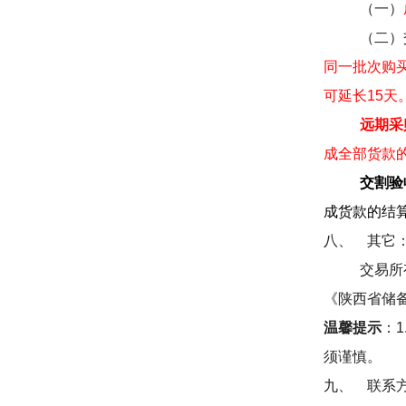
（一）
（二）
同一批次购
可延长
15
天
远期采
成全部货款
交割验
成货款的结
八、
其它
交易所
《陕西省储
温馨提示
：
1
须谨慎。
九、
联系