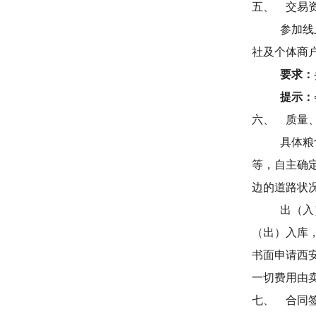
五、
交易
参加线
社及个体商
要求：
提示：
六、
质量
具体粮
等，自主确
边的道路状
出（入
（出）入库
书面申请西
一切费用由
七、
合同