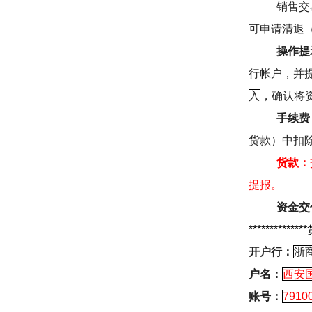
销售交
可申请清退
操作提
行帐户，并
入
，确认将
手续费
货款）中扣
货款：
提报。
资金交
**************
开户行：
浙
户名：
西安
账号：
7910