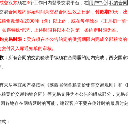
成交双方
须在
3
个工作日内登录交易平台，在
用户中心
-
我的合同
交易
合同履约起始时间为交易合同生效之日起，
付款期
30
天，
出
买粮食数量在
2000
吨（含）以上的，或在每年除夕（正月初一前
。
如遇特殊情况，上述时限将以本公告第一条约定时限为准。
购交易时限：
卖方须在本公告约定的供货期限内完成全部粮食的
的缴付及入库通知单的审核。
收：
所有合同的交割验收手续须在合同履约期内完成，西安国家
算。
：
有未尽事宜须严格按照《陕西省储备粮竞价销售交易规则》和《
备粮竞价交易购销合同》等交易文件为本公告的组成部分，交易
.
因各地存在网络延时的可能，建议客户不要在倒计时的最后时
方式：