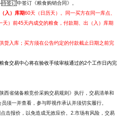
-
待签订
中签订《粮食购销合同》。
（入）库期
60
天（日历天）。同一买方在同一库点、
一天）前
45
天内成交的粮食，付款期、出（入）库期
供货入库；买方须在公告约定的付款截止日期之前完
粮食交易中心将在验收手续审核通过的
2
个工作日内完
陕西省储备粮竞价采购交易规则》执行，交易清单和
会员须一并查看，参与即视作承认并须切实履行。
刻点击报价，以免造成无效应价。
2.
市场有风险，交易