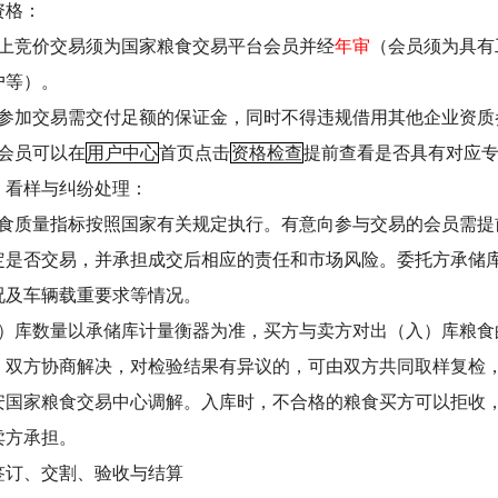
资格：
上竞价交易须为国家粮食交易平台会员并经
年审
（会员须为具有
户等）。
参加交易需交付足额的保证金，同时不得违规借用其他企业资质
会员可以在
用户中心
首页点击
资格检查
提前查看是否具有对应
、看样与纠纷处理：
食质量指标按照国家有关规定执行。有意向参与交易的会员需提
定是否交易，并承担成交后相应的责任和市场风险。委托方承储
况及车辆载重要求等情况。
）库数量以承储库计量衡器为准，买方与卖方对出（入）库粮食
，双方协商解决，对检验结果有异议的，可由双方共同取样复检
安国家粮食交易中心调解。入库时，不合格的粮食买方可以拒收
卖方承担。
签订、交割、验收与结算