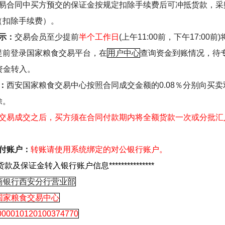
易合同中买方预交的保证金按规定扣除手续费后可冲抵货款，采
（扣除手续费）。
示：
交易会员
至少提前
半个工作日
(
上午
11:00
前，下午
17:00
前
)
提前
登录国家粮食交易平台，在
用户中心
查询资金到账情况，
待
资金转入。
：
西安国家粮食交易中心按照合同成交金额的
0.08
％分别向买卖
除。
交易成交之后，买方须在合同付款期内将全额货款一次或分批汇
付账户：
转账请使用系统绑定的对公银行账户。
货款及保证金转入银行账户信息
***************
商银行西安分行营业部
国家粮食交易中心
000010120100374770