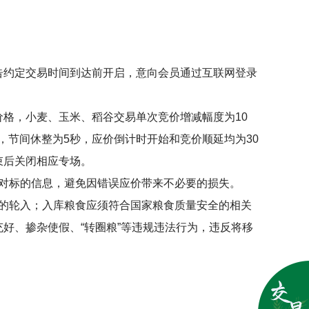
告约定交易时间到达前开启，意向会员通过互联网登录
价格，小麦、玉米、稻谷交易单次竞价增减幅度为
10
，节间休整为
5
秒，应价倒计时开始和竞价顺延均为
30
束后关闭相应专场。
对标的信息，避免因错误应价带来不必要的损失。
的轮入；入库粮食应须符合国家粮食质量安全的相关
充好、掺杂使假、
“
转圈粮
”
等违规违法行为，违反将移