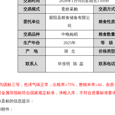
交易时间
2026
年1月9日(星期五) 10:00
交易模式
竞价
采购
交易方式
紫阳县粮食储备有限公
委托单位
粮食性质
司
交易品种
中晚籼稻
粮食数量
生产年份
2025
年
等 级
产 地
湖 北
价格类型
联系人
毕淮明
陈 蕊
联系电话
为国标三等，色泽气味正常，出糙率≥
75%
，整精米率≥
44
，杂质
重金属等指标符合国家规定标准，净粮入库，不符合质量标准要
单及标的信息提示：
单附件：