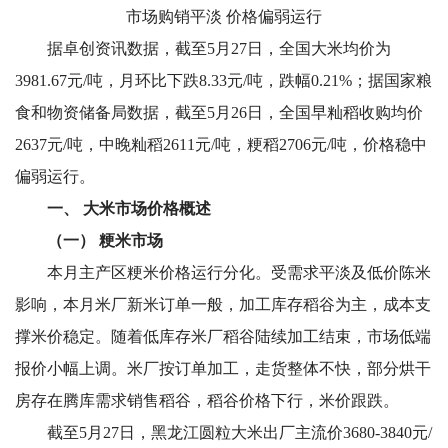
市场购销平淡 价格偏弱运行
据卓创资讯数据，截至5月27日，全国大米均价为
3981.67元/吨，月环比下跌8.33元/吨，跌幅0.21%；据国家粮
食和物资储备局数据，截至5月26日，全国早籼稻收购均价
2637元/吨，中晚籼稻2611元/吨，粳稻2706元/吨，价格稳中
偏弱运行。
一、 大米市场价格概述
（一）
粳米市场
本月主产区粳米价格运行分化。受需求平淡及低价陈米
影响，本月米厂新米订单一般，加工库存稻谷为主，成本支
撑米价稳定。随着低库存米厂稻谷陆续加工结束，市场低端
报价小幅上调。米厂按订单加工，走货整体不快，部分烘干
房存在腾库需求销售稻谷，稻谷价格下行，米价跟跌。
截至5月27日，黑龙江圆粒大米出厂主流价3680-3840
元/