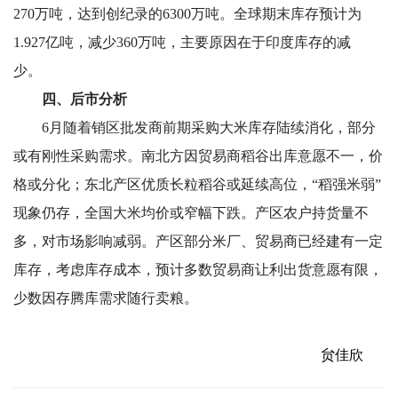
270万吨，达到创纪录的6300万吨。全球期末库存预计为
1.927亿吨，减少360万吨，主要原因在于印度库存的减
少。
四、后市分析
6
月随着销区批发商前期采购大米库存陆续消化，部分
或有刚性采购需求。南北方因贸易商稻谷出库意愿不一，价
格或分化；东北产区优质长粒稻谷或延续高位，“稻强米弱”
现象仍存，全国大米均价或窄幅下跌。产区农户持货量不
多，对市场影响减弱。产区部分米厂、贸易商已经建有一
定
库存，考虑库存成本，预计多数贸易商让利出货意愿有限，
少数因存腾库需求随行卖粮。
贠佳欣