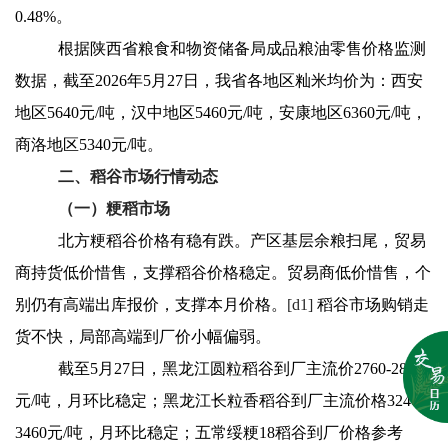
0.48%。
根据陕西省粮食和物资储备局成品粮油零售价格监测
数据，截至2026年5月27日，我省各地区籼米均价为：西安
地区5640元/吨，汉中地区5460元/吨，安康地区6360元/吨，
商洛地区5340元/吨。
二、稻谷市场行情动态
（一）粳稻市场
北方粳稻谷价格有稳有跌。产区基层余粮扫尾，
贸易
商持货低价惜售，支撑稻谷价格稳定。贸易商低价惜售，个
别仍有高端出库报价，支撑本月价格。
[d1]
稻谷市场购销走
货不快，局部高端到厂价小幅偏弱。
截至5月27日，黑龙江圆粒稻谷到厂主流价2760-2880
元/吨，月环比稳定；黑龙江长粒香稻谷到厂主流价格3240-
3460元/吨，月环比稳定；五常绥粳18稻谷到厂价格参考